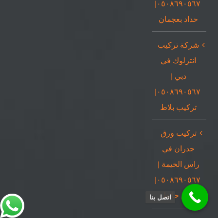
٠٥٠٨٦٩٠٥٦٧|
حداد بعجمان
شركة تركيب
انترلوك في
دبي |
٠٥٠٨٦٩٠٥٦٧|
تركيب بلاط
تركيب ورق
جدران في
راس الخيمة |
٠٥٠٨٦٩٠٥٦٧|
ورق حائط
اتصل بنا