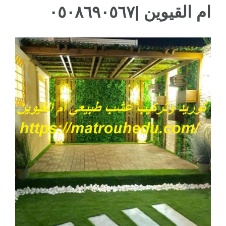
ام القيوين |٠٥٠٨٦٩٠٥٦٧
ام القيوين
مشاهدة
صورة
أكبر