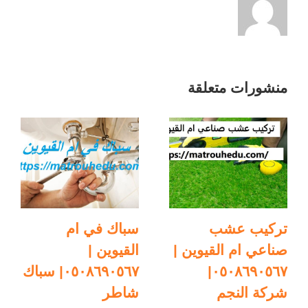
|
٠٥٠٨٦٩٠٥٦٧
مغلقة
منشورات متعلقة
تركيب عشب
سباك في ام
صناعي ام القيوين |
القيوين |
٠٥٠٨٦٩٠٥٦٧|
٠٥٠٨٦٩٠٥٦٧| سباك
شركة النجم
شاطر