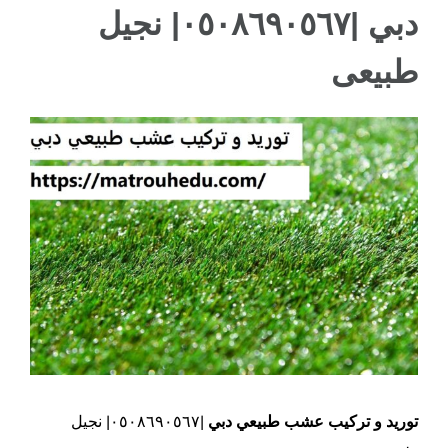
دبي |٠٥٠٨٦٩٠٥٦٧| نجيل
ام القيوين
طبيعى
مشاهدة
صورة
أكبر
توريد و تركيب عشب طبيعي دبي
|٠٥٠٨٦٩٠٥٦٧| نجيل