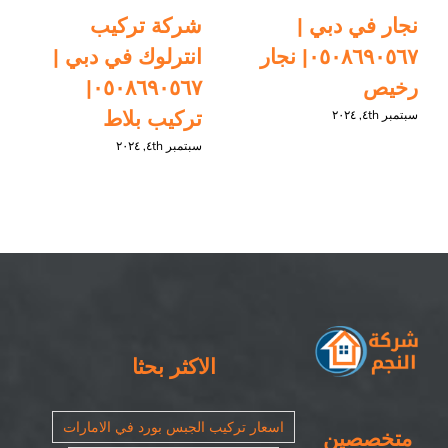
نجار في دبي |
شركة تركيب
٠٥٠٨٦٩٠٥٦٧| نجار
انترلوك في دبي |
رخيص
٠٥٠٨٦٩٠٥٦٧|
تركيب بلاط
سبتمبر ٤th, ٢٠٢٤
سبتمبر ٤th, ٢٠٢٤
الاكثر بحثا
اسعار تركيب الجبس بورد في الامارات
متخصصين