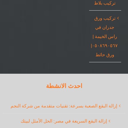
تركيب بلاط
تركيب ورق
جدران في
راس الخيمة |
٠٥٠٨٦٩٠٥٦٧|
ورق حائط
احدث الانشطة
إزالة البقع الصعبة بسرعة: تقنيات متقدمة من شركة النجم
إزالة البقع السريعة في مصر: الحل الأمثل لبيتك