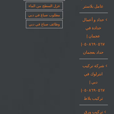
عامل بلاستر
عزل السطح من الماء
مطلوب صباغ في دبي
حداد و أعمال
وظائف صباغ في دبي
حدادة في
عجمان |
٠٥٠٨٦٩٠٥٦٧|
حداد بعجمان
شركة تركيب
انترلوك في
دبي |
٠٥٠٨٦٩٠٥٦٧|
تركيب بلاط
تركيب ورق