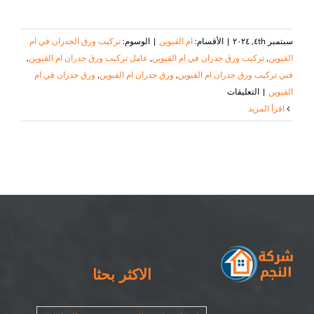
سبتمبر ٤th, ٢٠٢٤
|
الأقسام:
ام القيوين
|
الوسوم:
تركيب ورق الجدران في ام
القيوين
,
تركيب ورق جدران في ام القيوين
,
عامل تركيب ورق جدران ام القيوين
,
فني تركيب ورق جدران ام القيوين
,
ورق جدران ام القيوين
,
ورق جدران في ام
على
القيوين
|
التعليقات
تركيب
‫اقرأ المزيد
ورق
جدران
في
ام
القيوين
|
٠٥٠٨٦٩٠٥٦٧|
ورق
حائط
الاكثر بحثا
مغلقة