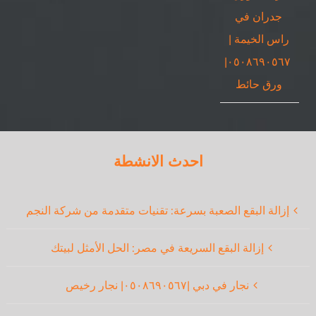
جدران في
راس الخيمة |
٠٥٠٨٦٩٠٥٦٧|
ورق حائط
احدث الانشطة
إزالة البقع الصعبة بسرعة: تقنيات متقدمة من شركة النجم
إزالة البقع السريعة في مصر: الحل الأمثل لبيتك
نجار في دبي |٠٥٠٨٦٩٠٥٦٧| نجار رخيص