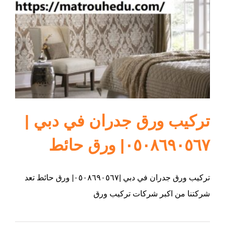
ام القيوين
تركيب ورق جدران في دبي |
٠٥٠٨٦٩٠٥٦٧| ورق حائط
تركيب ورق جدران في دبي |٠٥٠٨٦٩٠٥٦٧| ورق حائط تعد
شركتنا من اكبر شركات تركيب ورق