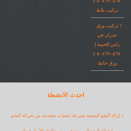
٠٥٠٨٦٩٠٥٦٧|
تركيب بلاط
تركيب ورق
جدران في
راس الخيمة |
٠٥٠٨٦٩٠٥٦٧|
ورق حائط
احدث الانشطة
إزالة البقع الصعبة بسرعة: تقنيات متقدمة من شركة النجم
إزالة البقع السريعة في مصر: الحل الأمثل لبيتك