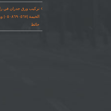
تركيب ورق جدران في ر
الخيمة |٠٥٦٧
حائط