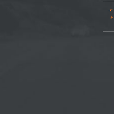
اس
٠٥٠٨٦٩| ورق