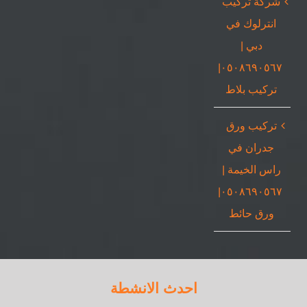
شركة تركيب
انترلوك في
دبي |
٠٥٠٨٦٩٠٥٦٧|
تركيب بلاط
تركيب ورق
جدران في
راس الخيمة |
٠٥٠٨٦٩٠٥٦٧|
ورق حائط
احدث الانشطة