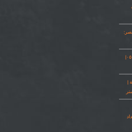
مصر:
نجار في دبي |٠٥٠٨٦٩٠٥٦٧|
 |
٠٥٠٨٦٩٠|حداد