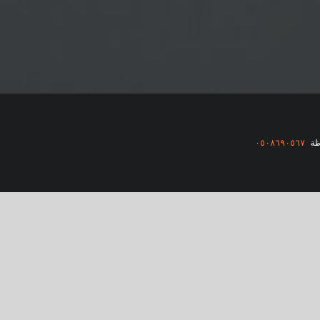
ظة
٠٥٠٨٦٩٠٥٦٧