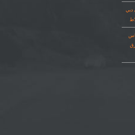
 دبي
اس
٠٥٠٨٦٩| ورق