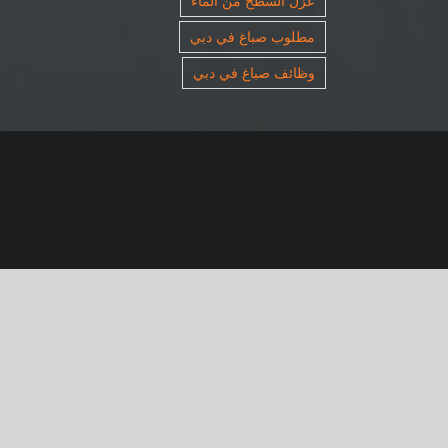
عزل السطح من الماء
مطلوب صباغ في دبي
وظائف صباغ في دبي