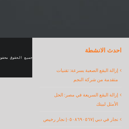
احدث الانشطة
جميع الحقوق محفو
إزالة البقع الصعبة بسرعة: تقنيات
متقدمة من شركة النجم
إزالة البقع السريعة في مصر: الحل
الأمثل لبيتك
نجار في دبي |٠٥٠٨٦٩٠٥٦٧| نجار رخيص