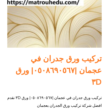
ام القيوين
تركيب ورق جدران في
عجمان |٠٥٠٨٦٩٠٥٦٧| ورق
٣D
تركيب ورق جدران في عجمان |٠٥٠٨٦٩٠٥٦٧| ورق ٣D نقدم
افضل شركة تركيب ورق الجدران بعجمان