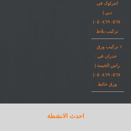
انترلوك في
دبي |
٠٥٠٨٦٩٠٥٦٧|
تركيب بلاط
تركيب ورق
جدران في
راس الخيمة |
٠٥٠٨٦٩٠٥٦٧|
ورق حائط
احدث الانشطة