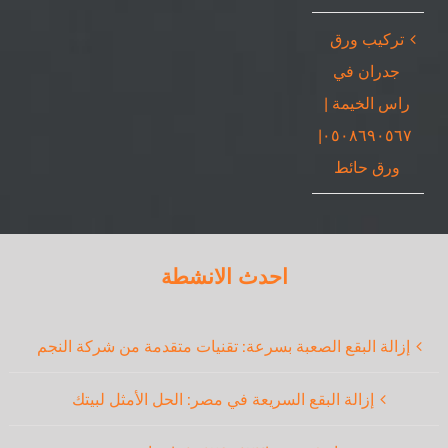
تركيب ورق
جدران في
راس الخيمة |
٠٥٠٨٦٩٠٥٦٧|
ورق حائط
احدث الانشطة
إزالة البقع الصعبة بسرعة: تقنيات متقدمة من شركة النجم
إزالة البقع السريعة في مصر: الحل الأمثل لبيتك