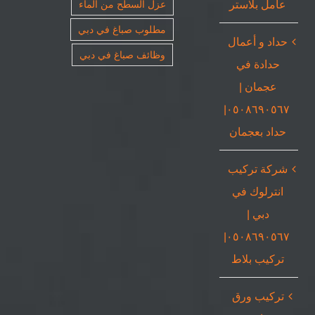
عامل بلاستر
عزل السطح من الماء
مطلوب صباغ في دبي
حداد و أعمال
وظائف صباغ في دبي
حدادة في
عجمان |
٠٥٠٨٦٩٠٥٦٧|
حداد بعجمان
شركة تركيب
انترلوك في
دبي |
٠٥٠٨٦٩٠٥٦٧|
تركيب بلاط
تركيب ورق