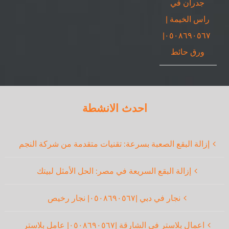
جدران في
راس الخيمة |
٠٥٠٨٦٩٠٥٦٧|
ورق حائط
احدث الانشطة
إزالة البقع الصعبة بسرعة: تقنيات متقدمة من شركة النجم
إزالة البقع السريعة في مصر: الحل الأمثل لبيتك
نجار في دبي |٠٥٠٨٦٩٠٥٦٧| نجار رخيص
اعمال بلاستر في الشارقة |٠٥٠٨٦٩٠٥٦٧| عامل بلاستر