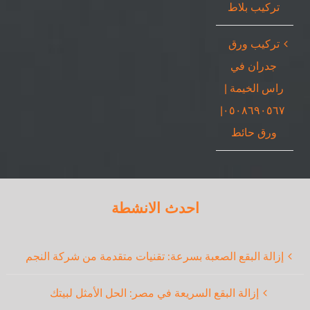
تركيب بلاط
تركيب ورق
جدران في
راس الخيمة |
٠٥٠٨٦٩٠٥٦٧|
ورق حائط
احدث الانشطة
إزالة البقع الصعبة بسرعة: تقنيات متقدمة من شركة النجم
إزالة البقع السريعة في مصر: الحل الأمثل لبيتك