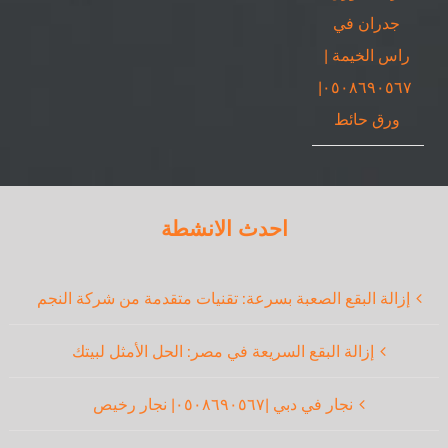
جدران في
راس الخيمة |
٠٥٠٨٦٩٠٥٦٧|
ورق حائط
احدث الانشطة
إزالة البقع الصعبة بسرعة: تقنيات متقدمة من شركة النجم
إزالة البقع السريعة في مصر: الحل الأمثل لبيتك
نجار في دبي |٠٥٠٨٦٩٠٥٦٧| نجار رخيص