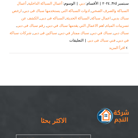
سبتمبر ٣rd, ٢٠٢٤
|
الأقسام:
دبي
|
الوسوم:
أعمال السباكة الداخلية
,
أعمال
السباكة والصرف الصحي
,
‏ادوات السباكة التى يستخدمها سباك فى دبي
,
ارخص
سباك بدبي
,
اعمال سباكة
,
السباكة الحديثة
,
السباكه فى دبى
,
‏الكشف عن
تسريبات المياة
,
اهم الاعمال التي يقدمها سباك في دبي
,
,
سباك دبي
,
سباك في دبي
,
سباك ممتاز في دبي
,
‏سباكين فى دبى
,
شركات سباكة
على
في دبي
,
فني سباك فى دبى
|
التعليقات
سباك
‫اقرأ المزيد
في
دبي
|
٠٥٠٨٦٩٠٥٦٧|
أعمال
السباكة
مغلقة
الاكثر بحثا