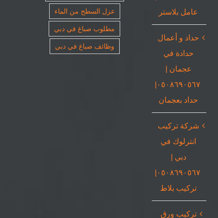
عامل بلاستر
عزل السطح من الماء
مطلوب صباغ في دبي
حداد و أعمال
وظائف صباغ في دبي
حدادة في
عجمان |
٠٥٠٨٦٩٠٥٦٧|
حداد بعجمان
شركة تركيب
انترلوك في
دبي |
٠٥٠٨٦٩٠٥٦٧|
تركيب بلاط
تركيب ورق