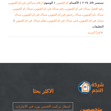
سبتمبر ٤th, ٢٠٢٤
|
الأقسام:
ام القيوين
|
الوسوم:
ارقام سباكين في ام القيوين
,
‏رقم افضل سباك في ام القيوين
,
رقم سباك في ام القيوين
,
سباك ام القيوين
,
سباك بام القيوين
,
سباك رخيص في ام القيوين
,
سباك في ام القيوين
,
سباك
ممتاز في ام القيوين
,
فني سباك في ام القيوين
,
معلم سباك في ام القيوين
|
على
التعليقات
سباك
‫اقرأ المزيد
في
ام
القيوين
|
٠٥٠٨٦٩٠٥٦٧|
سباك
شاطر
مغلقة
الاكثر بحثا
اسعار تركيب الجبس بورد في الامارات
متخصصين