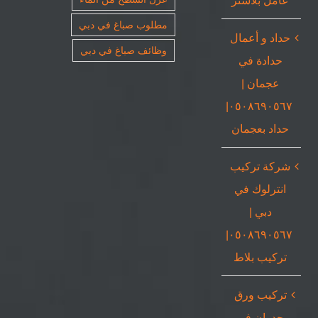
مطلوب صباغ في دبي
حداد و أعمال
وظائف صباغ في دبي
حدادة في
عجمان |
٠٥٠٨٦٩٠٥٦٧|
حداد بعجمان
شركة تركيب
انترلوك في
دبي |
٠٥٠٨٦٩٠٥٦٧|
تركيب بلاط
تركيب ورق
جدران في