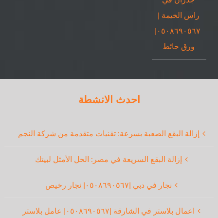
راس الخيمة |
٠٥٠٨٦٩٠٥٦٧|
ورق حائط
احدث الانشطة
إزالة البقع الصعبة بسرعة: تقنيات متقدمة من شركة النجم
إزالة البقع السريعة في مصر: الحل الأمثل لبيتك
نجار في دبي |٠٥٠٨٦٩٠٥٦٧| نجار رخيص
اعمال بلاستر في الشارقة |٠٥٠٨٦٩٠٥٦٧| عامل بلاستر