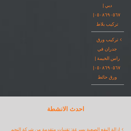
دبي |
٠٥٠٨٦٩٠٥٦٧|
تركيب بلاط
تركيب ورق
جدران في
راس الخيمة |
٠٥٠٨٦٩٠٥٦٧|
ورق حائط
احدث الانشطة
إزالة البقع الصعبة بسرعة: تقنيات متقدمة من شركة النجم