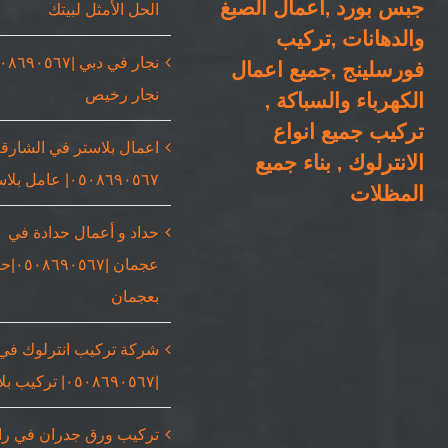
جبس بورد ,اعمال الصبغ
الحل الأمثل لبيتك
والدهانات ,تركيب
فورسلينج ,جميع اعمال
نجار رخيص
الكهرباء والسباكة ,
تركيب جميع انواع
اعمال بلاستر في الشارقة
الانترلوك , بناء جميع
٠٥٠٨٦٩٠٥٦٧| عامل بلاستر
المظلات
حداد و أعمال حدادة في
عجمان |٥٦٧
بعجمان
شركة تركيب انترلوك في
|٠٥٠٨٦٩٠٥٦٧| تركيب بلاط
تركيب ورق جدران في ر