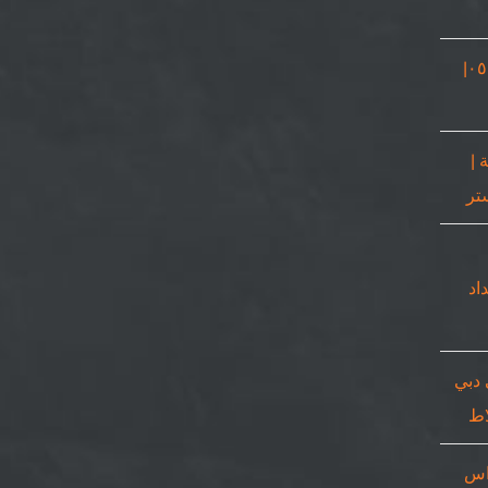
نجار في دبي |٠٥٠٨٦٩٠٥٦٧|
 |
٠٥٠٨٦٩٠|حداد
 دبي
اس