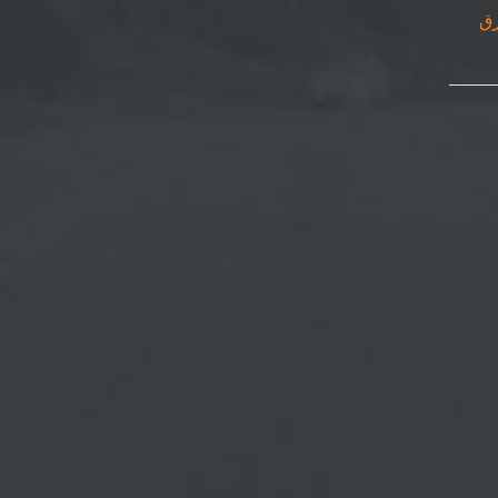
٠٥٠٨٦٩| ورق