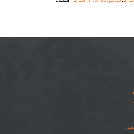
على
لشارقة
,
فني صبغ
,
محل دهان في الشارقة
|
التعليقات
صباغ
في
الشارقة
|
٠٥٠٨٦٩٠٥٦٧|
شركات
صبغ
في
الشارقة
مغلقة
:
مصر: