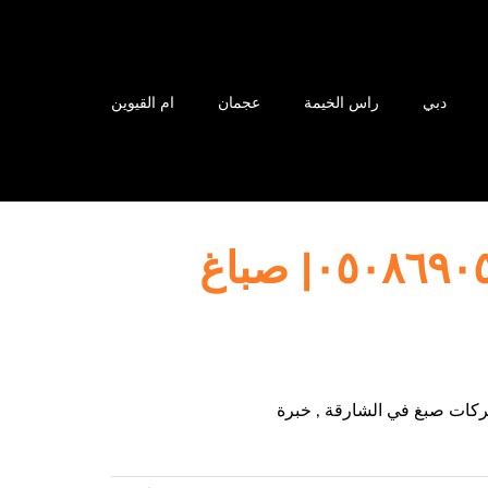
دبي
راس الخيمة
عجمان
ام القيوين
شركة صبغ في الشارقة |٠٥٠٨٦٩٠٥٦٧| صباغ