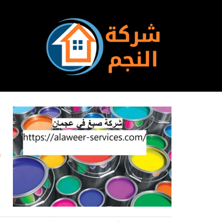
Ski
t
conten
ر
ش