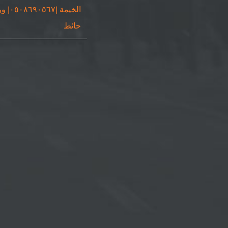
الخيمة |٠٥٦٧
حائط