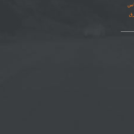
اس
٠٥٠٨٦٩| ورق