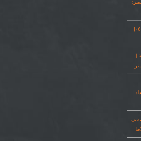
مصر:
نجار في دبي |٠٥٠٨٦٩٠٥٦٧|
 |
٠٥٠٨٦٩٠|حداد
 دبي