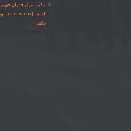
تركيب ورق جدران في ر
الخيمة |٠٥٦٧
حائط