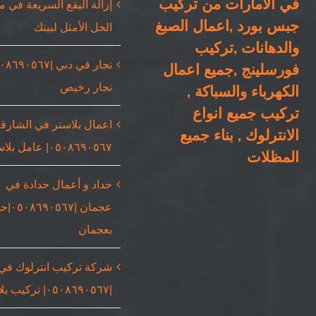
في الامارات من تركيب
إزالة البقع السريعة في 
جبس بورد ,اعمال الصبغ
الحل الأمثل لبيتك
والدهانات ,تركيب
فورسلينج ,جميع اعمال
نجار رخيص
الكهرباء والسباكة ,
تركيب جميع انواع
اعمال بلاستر في الشارقة
الانترلوك , بناء جميع
٠٥٠٨٦٩٠٥٦٧| عامل بلاستر
المظلات
حداد و أعمال حدادة في
عجمان |٥٦٧
بعجمان
شركة تركيب انترلوك في
|٠٥٠٨٦٩٠٥٦٧| تركيب بلاط