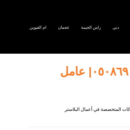
دبي
راس الخيمة
عجمان
ام القيوين
اعمال بلاستر في دبي |٠٥٠٨٦٩٠٥٦٧| عامل