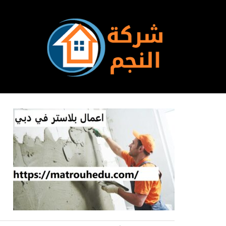
Ski
t
conten
ب
ا