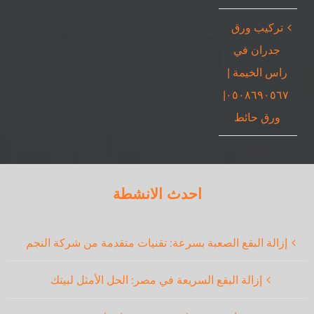
تركيب ورق
جدران في
راس الخيمة |
٠٥٠٨٦٩٠٥٦٧|
ورق حائط
احدث الانشطة
إزالة البقع الصعبة بسرعة: تقنيات متقدمة من شركة النجم
إزالة البقع السريعة في مصر: الحل الأمثل لبيتك