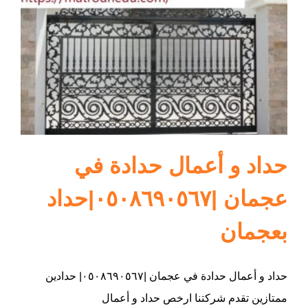
ام القيوين
حداد و أعمال حدادة في
عجمان |٠٥٠٨٦٩٠٥٦٧|حداد
بعجمان
حداد و أعمال حدادة في عجمان |٠٥٠٨٦٩٠٥٦٧| حدادين
ممتازين تقدم شركتنا ارخص حداد و أعمال