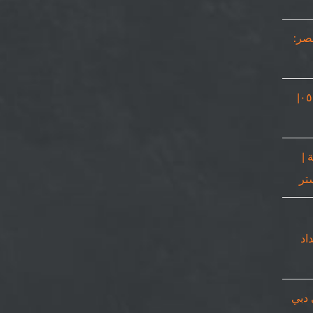
مصر:
نجار في دبي |٠٥٠٨٦٩٠٥٦٧|
 |
٠٥٠٨٦٩٠|حداد
 دبي