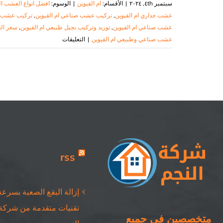
سبتمبر ٤th, ٢٠٢٤
|
الأقسام:
ام القيوين
|
الوسوم:
افضل انواع العشب ال
عشب جداري ام القيوين
,
تركيب عشب صناعي ام القيوين
,
تركيب عشب صن
عشب صناعي ام القيوين
,
توريد وتركيب نجيل طبيعي ام القيوين
,
سعر ال
على
عشب صناعي وطبيعي ام القيوين
|
التعليقات
تركيب
عشب
صناعي
ام
القيوين
|
٠٥٠٨٦٩٠٥٦٧|
شركة
النجم
rss
مغلقة
إزالة البقع الصعبة بسرعة
تقنيات متقدمة من شركة
متخصصين في جميع