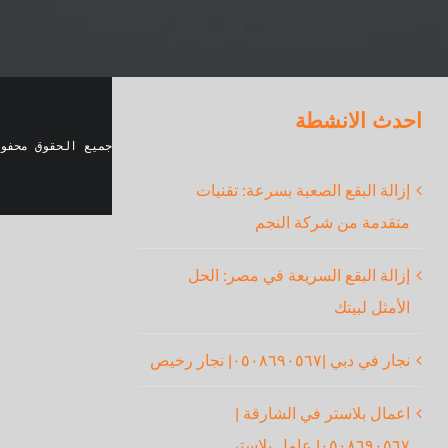
احدث الانشطة
جميع الحقوق محفو
إزالة البقع الصعبة بسرعة: تقنيات
متقدمة من شركة النجم
إزالة البقع السريعة في مصر: الحل
الأمثل لبيتك
نجار في دبي |٠٥٠٨٦٩٠٥٦٧| نجار رخيص
اعمال بلاستر في الشارقة |
٠٥٠٨٦٩٠٥٦٧| عامل بلاستر