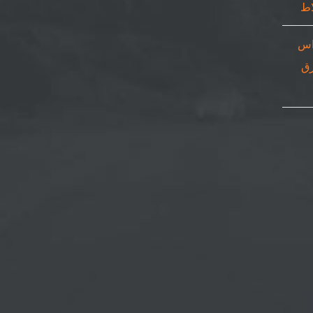
اس
٠٥٠٨٦٩| ورق