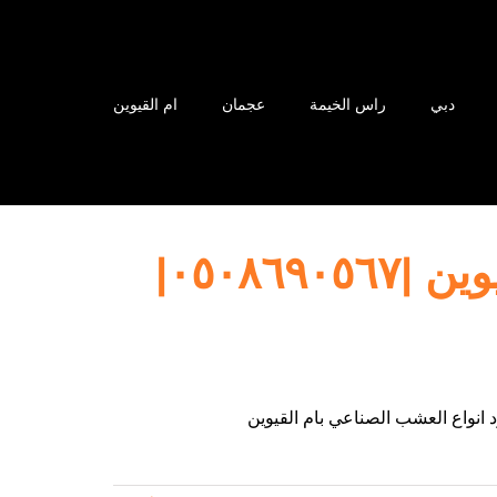
دبي
راس الخيمة
عجمان
ام القيوين
تركيب عشب صناعي ام القيوين |٠٥٠٨٦٩٠٥٦٧|