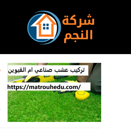
Ski
t
conten
ش
ت