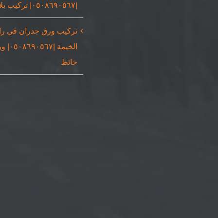
|٠٥٠٨٦٩٠٥٦٧| تركيب بلاط
تركيب ورق جدران في ر
الخيمة |٠٥٦٧
حائط