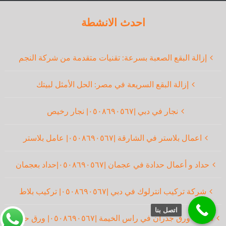
احدث الانشطة
إزالة البقع الصعبة بسرعة: تقنيات متقدمة من شركة النجم
إزالة البقع السريعة في مصر: الحل الأمثل لبيتك
نجار في دبي |٠٥٠٨٦٩٠٥٦٧| نجار رخيص
اعمال بلاستر في الشارقة |٠٥٠٨٦٩٠٥٦٧| عامل بلاستر
حداد و أعمال حدادة في عجمان |٠٥٠٨٦٩٠٥٦٧|حداد بعجمان
شركة تركيب انترلوك في دبي |٠٥٠٨٦٩٠٥٦٧| تركيب بلاط
اتصل بنا
تركيب ورق جدران في راس الخيمة |٠٥٠٨٦٩٠٥٦٧| ورق حائط