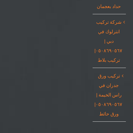
حداد بعجمان
شركة تركيب
انترلوك في
دبي |
٠٥٠٨٦٩٠٥٦٧|
تركيب بلاط
تركيب ورق
جدران في
راس الخيمة |
٠٥٠٨٦٩٠٥٦٧|
ورق حائط