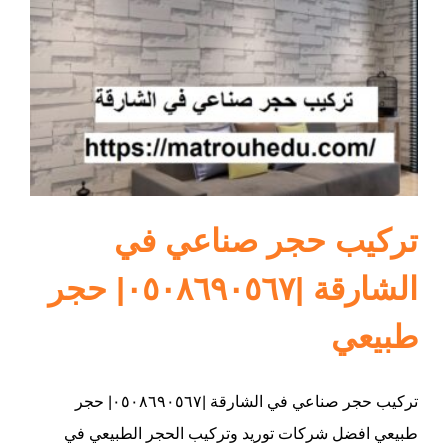
ام القيوين
تركيب حجر صناعي في
الشارقة |٠٥٠٨٦٩٠٥٦٧| حجر
طبيعي
تركيب حجر صناعي في الشارقة |٠٥٠٨٦٩٠٥٦٧| حجر
طبيعي افضل شركات توريد وتركيب الحجر الطبيعي في