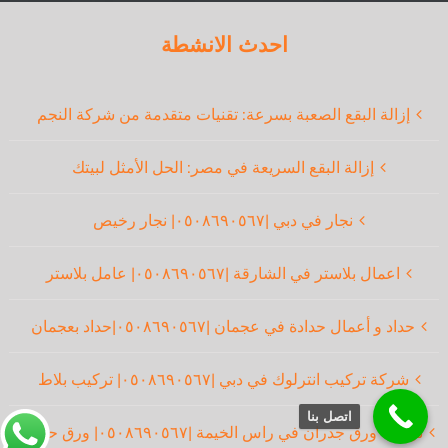
احدث الانشطة
إزالة البقع الصعبة بسرعة: تقنيات متقدمة من شركة النجم
إزالة البقع السريعة في مصر: الحل الأمثل لبيتك
نجار في دبي |٠٥٠٨٦٩٠٥٦٧| نجار رخيص
اعمال بلاستر في الشارقة |٠٥٠٨٦٩٠٥٦٧| عامل بلاستر
حداد و أعمال حدادة في عجمان |٠٥٠٨٦٩٠٥٦٧|حداد بعجمان
شركة تركيب انترلوك في دبي |٠٥٠٨٦٩٠٥٦٧| تركيب بلاط
اتصل بنا
تركيب ورق جدران في راس الخيمة |٠٥٠٨٦٩٠٥٦٧| ورق حائط