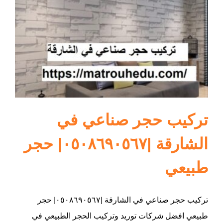
ام القيوين
تركيب حجر صناعي في
الشارقة |٠٥٠٨٦٩٠٥٦٧| حجر
طبيعي
تركيب حجر صناعي في الشارقة |٠٥٠٨٦٩٠٥٦٧| حجر
طبيعي افضل شركات توريد وتركيب الحجر الطبيعي في