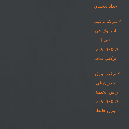
حداد بعجمان
شركة تركيب
انترلوك في
دبي |
٠٥٠٨٦٩٠٥٦٧|
تركيب بلاط
تركيب ورق
جدران في
راس الخيمة |
٠٥٠٨٦٩٠٥٦٧|
ورق حائط