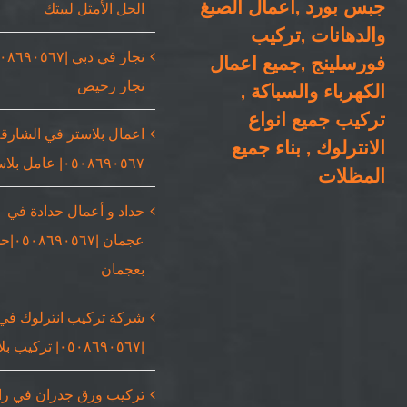
جبس بورد ,اعمال الصبغ
الحل الأمثل لبيتك
والدهانات ,تركيب
فورسلينج ,جميع اعمال
نجار رخيص
الكهرباء والسباكة ,
تركيب جميع انواع
اعمال بلاستر في الشارقة
الانترلوك , بناء جميع
٠٥٠٨٦٩٠٥٦٧| عامل بلاستر
المظلات
حداد و أعمال حدادة في
عجمان |٥٦٧
بعجمان
شركة تركيب انترلوك في
|٠٥٠٨٦٩٠٥٦٧| تركيب بلاط
تركيب ورق جدران في ر