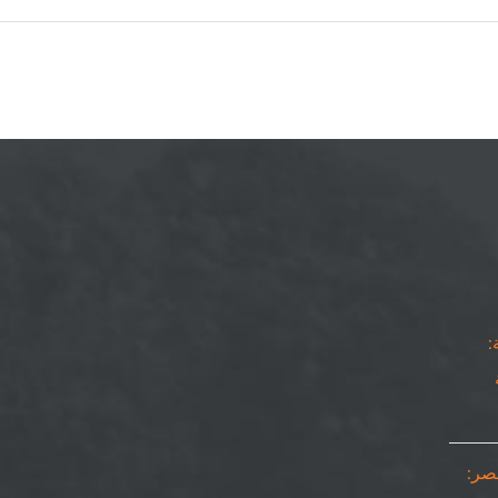
٠٥٠٨٦٩٠٥٦٧|
:
مصر: