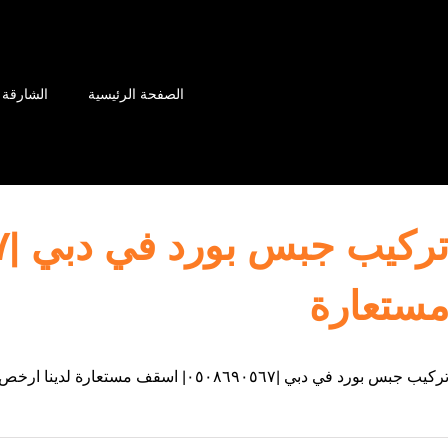
الصفحة الرئيسية
الشارقة
ستعارة
ركيب جبس بورد في دبي |٠٥٠٨٦٩٠٥٦٧| اسقف مستعارة لدينا ارخص اسعار لألواح الجبس بورد في