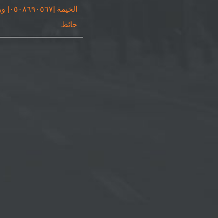
الخيمة |٠٥٦٧
حائط