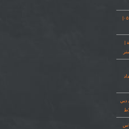
نجار في دبي |٠٥٠٨٦٩٠٥٦٧|
 |
٠٥٠٨٦٩٠|حداد
 دبي
اس