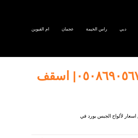
دبي
راس الخيمة
عجمان
ام القيوين
تركيب جبس بورد في دبي |٠٥٠٨٦٩٠٥٦٧| اسقف