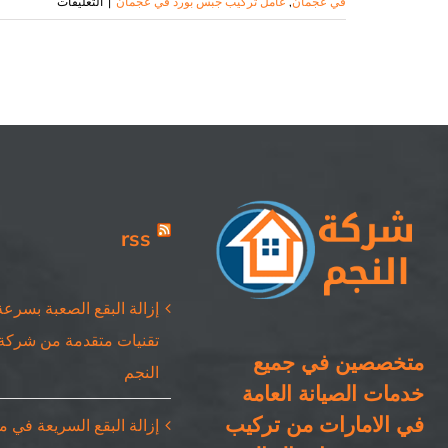
على
في عجمان
,
عامل تركيب جبس بورد في عجمان
|
التعليقات
تركيب
جبس
بورد
في
عجمان
|
اسقف
مستعارة
rss
مغلقة
إزالة البقع الصعبة بسرعة
تقنيات متقدمة من شركة
متخصصين في جميع
النجم
خدمات الصيانة العامة
في الامارات من تركيب
إزالة البقع السريعة في 