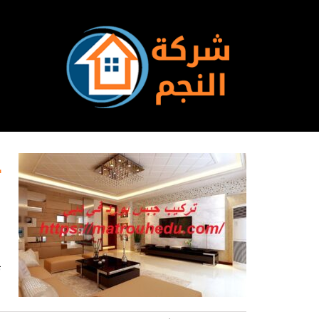
Ski
t
conten
م
ت