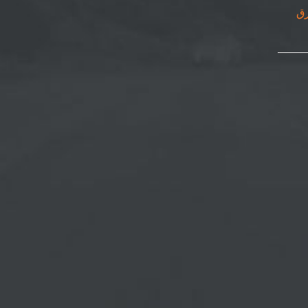
٠٥٠٨٦٩| ورق