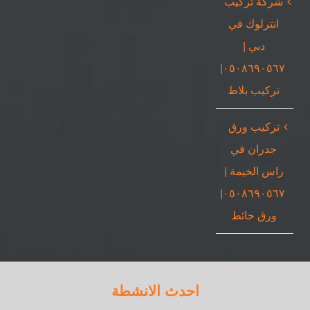
شركة تركيب
انترلوك في
دبي |
٠٥٠٨٦٩٠٥٦٧|
تركيب بلاط
تركيب ورق
جدران في
راس الخيمة |
٠٥٠٨٦٩٠٥٦٧|
ورق حائط
احدث الانشطة