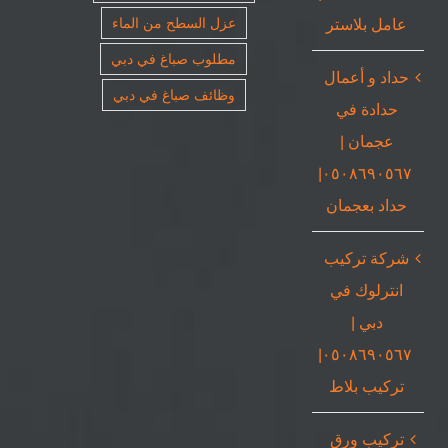
عامل بلاستر
عزل السطح من الماء
مطلوب صباغ في دبي
حداد و أعمال
وظائف صباغ في دبي
حدادة في
عجمان |
٠٥٠٨٦٩٠٥٦٧|
حداد بعجمان
شركة تركيب
انترلوك في
دبي |
٠٥٠٨٦٩٠٥٦٧|
تركيب بلاط
تركيب ورق