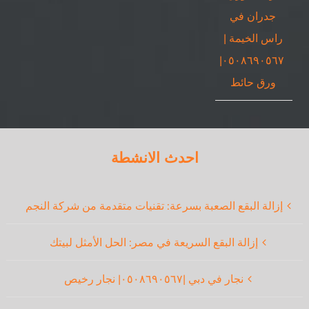
جدران في
راس الخيمة |
٠٥٠٨٦٩٠٥٦٧|
ورق حائط
احدث الانشطة
إزالة البقع الصعبة بسرعة: تقنيات متقدمة من شركة النجم
إزالة البقع السريعة في مصر: الحل الأمثل لبيتك
نجار في دبي |٠٥٠٨٦٩٠٥٦٧| نجار رخيص