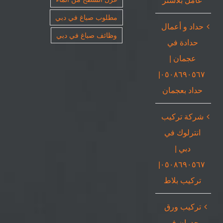
مطلوب صباغ في دبي
حداد و أعمال
وظائف صباغ في دبي
حدادة في
عجمان |
٠٥٠٨٦٩٠٥٦٧|
حداد بعجمان
شركة تركيب
انترلوك في
دبي |
٠٥٠٨٦٩٠٥٦٧|
تركيب بلاط
تركيب ورق
جدران في