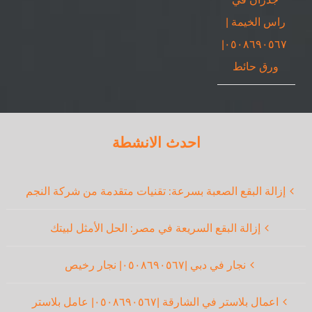
راس الخيمة |
٠٥٠٨٦٩٠٥٦٧|
ورق حائط
احدث الانشطة
إزالة البقع الصعبة بسرعة: تقنيات متقدمة من شركة النجم
إزالة البقع السريعة في مصر: الحل الأمثل لبيتك
نجار في دبي |٠٥٠٨٦٩٠٥٦٧| نجار رخيص
اعمال بلاستر في الشارقة |٠٥٠٨٦٩٠٥٦٧| عامل بلاستر