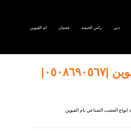
دبي
راس الخيمة
عجمان
ام القيوين
تركيب عشب صناعي ام القيوين |٠٥٠٨٦٩٠٥٦٧|