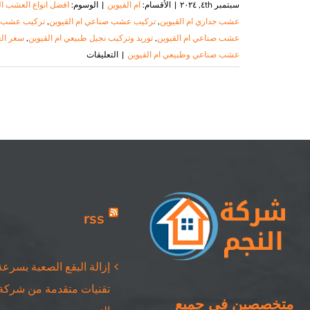
سبتمبر ٤th, ٢٠٢٤
|
الأقسام:
ام القيوين
|
الوسوم:
افضل انواع العشب ال
عشب جداري ام القيوين
,
تركيب عشب صناعي ام القيوين
,
تركيب عشب صن
عشب صناعي ام القيوين
,
توريد وتركيب نجيل طبيعي ام القيوين
,
سعر ال
على
عشب صناعي وطبيعي ام القيوين
|
التعليقات
تركيب
عشب
صناعي
ام
القيوين
|
٠٥٠٨٦٩٠٥٦٧|
شركة
النجم
rss
مغلقة
إزالة البقع الصعبة بسرعة
تقنيات متقدمة من شركة
متخصصين في جميع