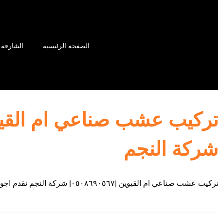
الصفحة الرئيسية
الشارقة
ركة النجم
ركيب عشب صناعي ام القيوين |٠٥٠٨٦٩٠٥٦٧| شركة النجم نقدم اجود انواع العشب الصناعي بام القيوين