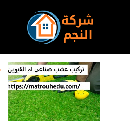
Ski
t
conten
ش
ت