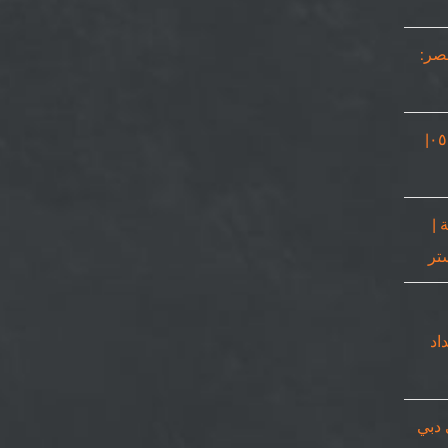
مصر:
نجار في دبي |٠٥٠٨٦٩٠٥٦٧|
 |
٠٥٠٨٦٩٠|حداد
 دبي