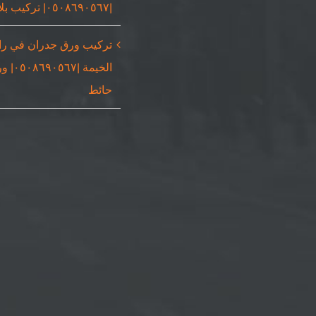
|٠٥٠٨٦٩٠٥٦٧| تركيب بلاط
تركيب ورق جدران في ر
الخيمة |٠٥٦٧
حائط