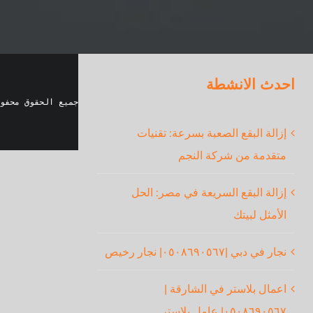
احدث الانشطة
جميع الحقوق محفو
إزالة البقع الصعبة بسرعة: تقنيات
متقدمة من شركة النجم
إزالة البقع السريعة في مصر: الحل
الأمثل لبيتك
نجار في دبي |٠٥٠٨٦٩٠٥٦٧| نجار رخيص
اعمال بلاستر في الشارقة |
٠٥٠٨٦٩٠٥٦٧| عامل بلاستر