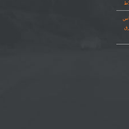
اس
٠٥٠٨٦٩| ورق