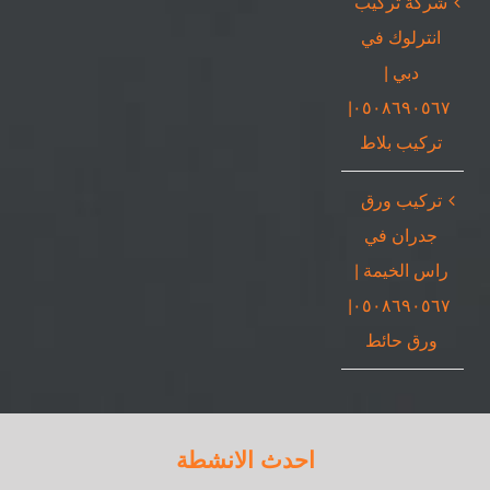
شركة تركيب
انترلوك في
دبي |
٠٥٠٨٦٩٠٥٦٧|
تركيب بلاط
تركيب ورق
جدران في
راس الخيمة |
٠٥٠٨٦٩٠٥٦٧|
ورق حائط
احدث الانشطة