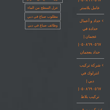
عامل بلاستر
عزل السطح من الماء
مطلوب صباغ في دبي
حداد و أعمال
وظائف صباغ في دبي
حدادة في
عجمان |
٠٥٠٨٦٩٠٥٦٧|
حداد بعجمان
شركة تركيب
انترلوك في
دبي |
٠٥٠٨٦٩٠٥٦٧|
تركيب بلاط
تركيب ورق