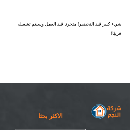
ام القيوين
شيء كبير قيد التحضير! متجرنا قيد العمل وسيتم تشغيله
قريبًا!
الاكثر بحثا