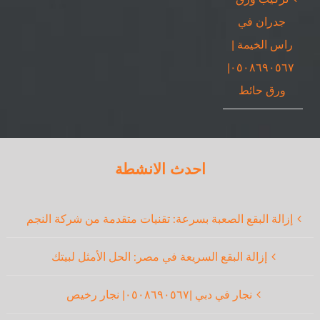
جدران في
راس الخيمة |
٠٥٠٨٦٩٠٥٦٧|
ورق حائط
احدث الانشطة
إزالة البقع الصعبة بسرعة: تقنيات متقدمة من شركة النجم
إزالة البقع السريعة في مصر: الحل الأمثل لبيتك
نجار في دبي |٠٥٠٨٦٩٠٥٦٧| نجار رخيص