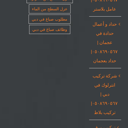
عامل بلاستر
عزل السطح من الماء
مطلوب صباغ في دبي
حداد و أعمال
وظائف صباغ في دبي
حدادة في
عجمان |
٠٥٠٨٦٩٠٥٦٧|
حداد بعجمان
شركة تركيب
انترلوك في
دبي |
٠٥٠٨٦٩٠٥٦٧|
تركيب بلاط
تركيب ورق