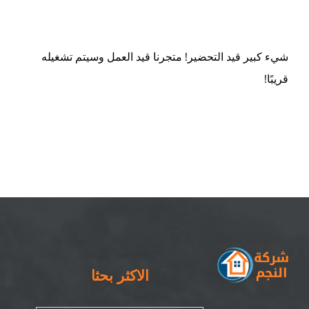
ام القيوين
شيء كبير قيد التحضير! متجرنا قيد العمل وسيتم تشغيله
قريبًا!
الاكثر بحثا