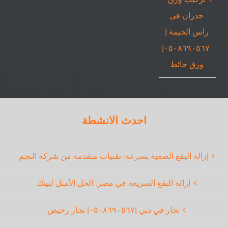
جدران في
راس الخيمة |
٠٥٠٨٦٩٠٥٦٧|
ورق حائط
احدث الانشطة
إزالة البقع الصعبة بسرعة: تقنيات متقدمة من شركة النجم
إزالة البقع السريعة في مصر: الحل الأمثل لبيتك
نجار في دبي |٠٥٠٨٦٩٠٥٦٧| نجار رخيص