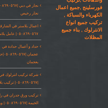
فورسلينج ,جميع اعمال
نجار رخيص
الكهرباء والسباكة ,
تركيب جميع انواع
اعمال بلاستر في الشارقة
الانترلوك , بناء جميع
٠٥٠٨٦٩٠٥٦٧| عامل بلاستر
المظلات
حداد و أعمال حدادة في
عجمان |٥٦٧
بعجمان
شركة تركيب انترلوك في
|٠٥٠٨٦٩٠٥٦٧| تركيب بلاط
تركيب ورق جدران في ر
الخيمة |٠٥٦٧