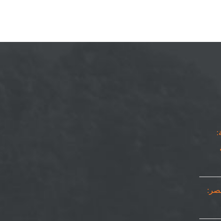
:
مصر: