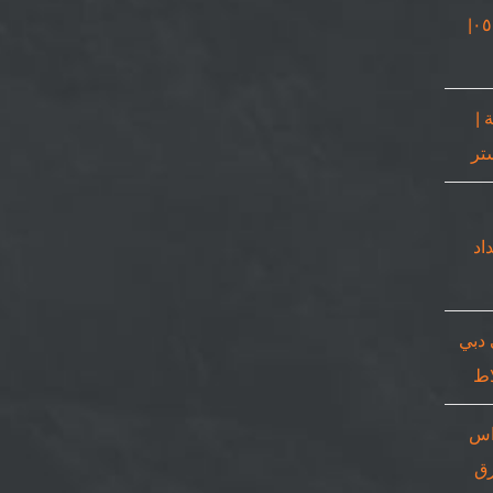
نجار في دبي |٠٥٠٨٦٩٠٥٦٧|
 |
٠٥٠٨٦٩٠|حداد
 دبي
اس
٠٥٠٨٦٩| ورق