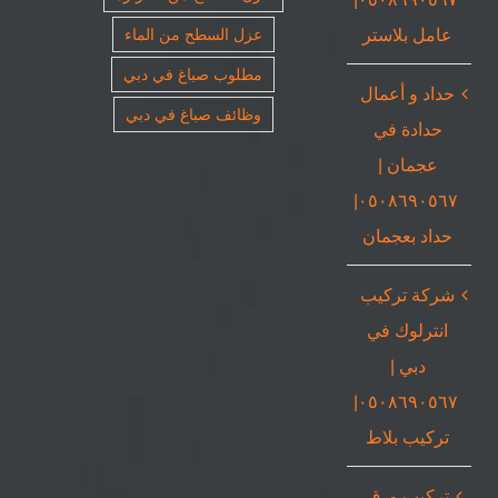
عامل بلاستر
عزل السطح من الماء
مطلوب صباغ في دبي
حداد و أعمال
وظائف صباغ في دبي
حدادة في
عجمان |
٠٥٠٨٦٩٠٥٦٧|
حداد بعجمان
شركة تركيب
انترلوك في
دبي |
٠٥٠٨٦٩٠٥٦٧|
تركيب بلاط
تركيب ورق