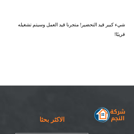
ام القيوين
شيء كبير قيد التحضير! متجرنا قيد العمل وسيتم تشغيله
قريبًا!
الاكثر بحثا