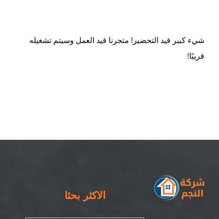
ام القيوين
شيء كبير قيد التحضير! متجرنا قيد العمل وسيتم تشغيله
قريبًا!
الاكثر بحثا