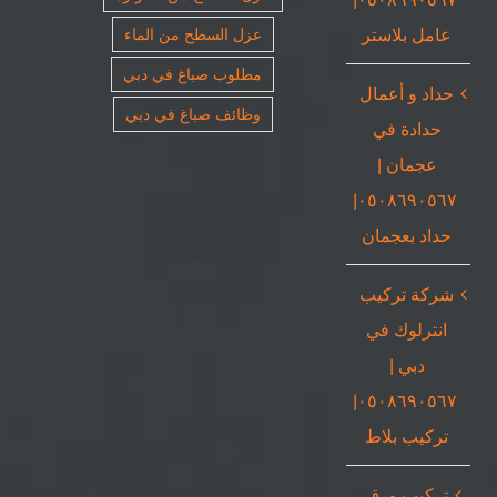
عامل بلاستر
عزل السطح من الماء
مطلوب صباغ في دبي
حداد و أعمال
وظائف صباغ في دبي
حدادة في
عجمان |
٠٥٠٨٦٩٠٥٦٧|
حداد بعجمان
شركة تركيب
انترلوك في
دبي |
٠٥٠٨٦٩٠٥٦٧|
تركيب بلاط
تركيب ورق