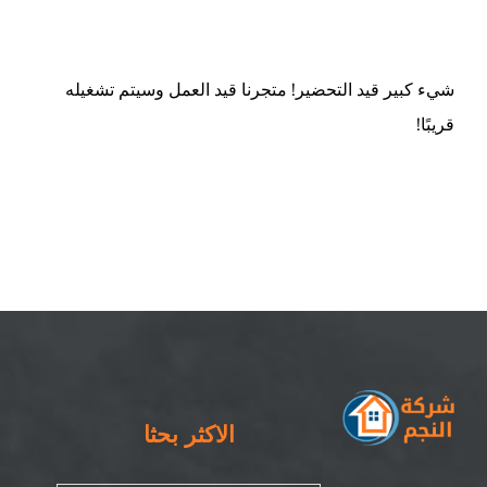
ام القيوين
شيء كبير قيد التحضير! متجرنا قيد العمل وسيتم تشغيله
قريبًا!
الاكثر بحثا