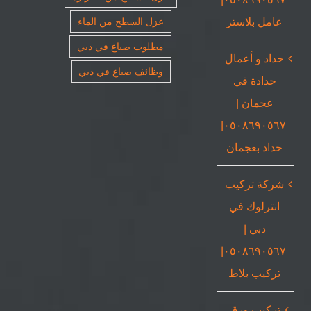
عامل بلاستر
عزل السطح من الماء
مطلوب صباغ في دبي
حداد و أعمال
وظائف صباغ في دبي
حدادة في
عجمان |
٠٥٠٨٦٩٠٥٦٧|
حداد بعجمان
شركة تركيب
انترلوك في
دبي |
٠٥٠٨٦٩٠٥٦٧|
تركيب بلاط
تركيب ورق