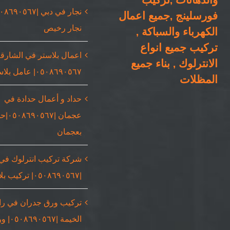
فورسلينج ,جميع اعمال
نجار رخيص
الكهرباء والسباكة ,
تركيب جميع انواع
اعمال بلاستر في الشارقة
الانترلوك , بناء جميع
٠٥٠٨٦٩٠٥٦٧| عامل بلاستر
المظلات
حداد و أعمال حدادة في
عجمان |٥٦٧
بعجمان
شركة تركيب انترلوك في
|٠٥٠٨٦٩٠٥٦٧| تركيب بلاط
تركيب ورق جدران في ر
الخيمة |٠٥٦٧