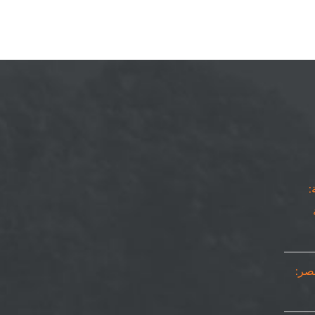
:
مصر: