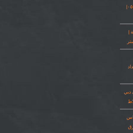
نجار في دبي |٠٥٠٨٦٩٠٥٦٧|
 |
٠٥٠٨٦٩٠|حداد
 دبي
اس
٠٥٠٨٦٩| ورق