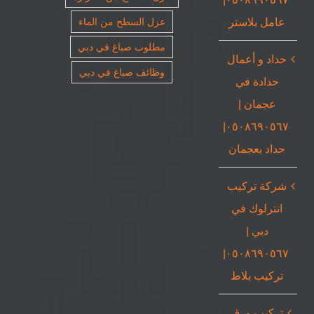
عامل بلاستر
عزل السطح من الماء
مطلوب صباغ في دبي
حداد و أعمال
وظائف صباغ في دبي
حدادة في
عجمان |
٠٥٠٨٦٩٠٥٦٧|
حداد بعجمان
شركة تركيب
انترلوك في
دبي |
٠٥٠٨٦٩٠٥٦٧|
تركيب بلاط
تركيب ورق