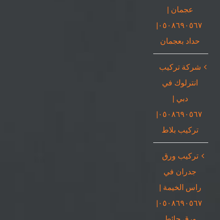
عجمان |
٠٥٠٨٦٩٠٥٦٧|
حداد بعجمان
شركة تركيب
انترلوك في
دبي |
٠٥٠٨٦٩٠٥٦٧|
تركيب بلاط
تركيب ورق
جدران في
راس الخيمة |
٠٥٠٨٦٩٠٥٦٧|
ورق حائط