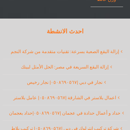
احدث الانشطة
إزالة البقع الصعبة بسرعة: تقنيات متقدمة من شركة النجم
إزالة البقع السريعة في مصر: الحل الأمثل لبيتك
نجار في دبي |٠٥٠٨٦٩٠٥٦٧| نجار رخيص
اعمال بلاستر في الشارقة |٠٥٠٨٦٩٠٥٦٧| عامل بلاستر
حداد و أعمال حدادة في عجمان |٠٥٠٨٦٩٠٥٦٧|حداد بعجمان
شركة تركيب انترلوك في دبي |٠٥٠٨٦٩٠٥٦٧| تركيب بلاط