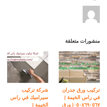
الخيمة
|
٠٥٠٨٦٩٠٥٦٧|
مظلات
سيارات
مغلقة
منشورات متعلقة
تركيب ورق جدران
شركة تركيب
في راس الخيمة |
سيراميك في راس
٠٥٠٨٦٩٠٥٦٧| ورق
الخيمة |