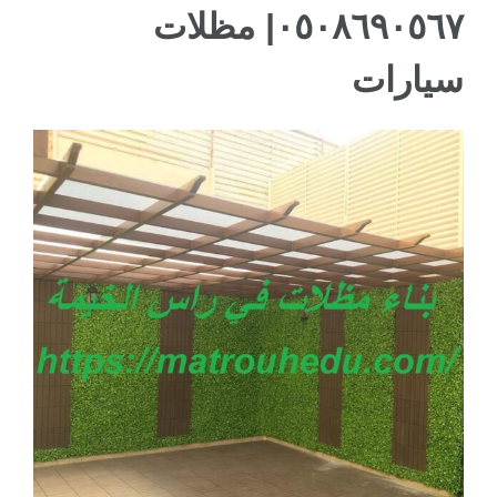
٠٥٠٨٦٩٠٥٦٧| مظلات
ام القيوين
سيارات
مشاهدة
صورة
أكبر